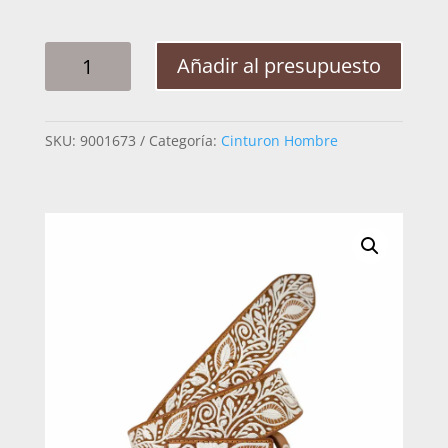
CINTO
Añadir al presupuesto
HOMBRE
PITA
RAAMEADO
SKU:
9001673
Categoría:
Cinturon Hombre
ARABE
2PG
CANTIDAD