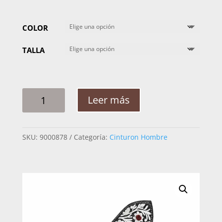
COLOR
TALLA
CINTO
Leer más
HOMBRE
PITA
RAMEADO
SKU:
9000878
Categoría:
Cinturon Hombre
5
FLORES
2PG
CANTIDAD