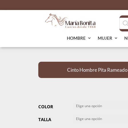
Bús
de
pro
HOMBRE
MUJER
N
Cinto Hombre Pita Rameado
COLOR
TALLA