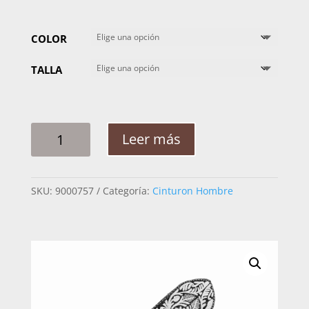
COLOR
TALLA
CINTO
Leer más
HOMBRE
PITA
RAMEADO
SKU:
9000757
Categoría:
Cinturon Hombre
ALCE
FLOR
2PG
CANTIDAD