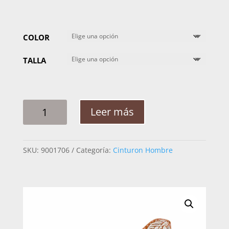
COLOR
TALLA
CINTO
Leer más
HOMBRE
PITA
RAMEADO
SKU:
9001706
Categoría:
Cinturon Hombre
ARABE
GUIA
EXT
2PG
CANTIDAD