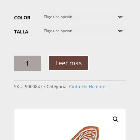
COLOR
TALLA
CINTO
Leer más
HOMBRE
PITA
RAMEADO
SKU:
9000847
Categoría:
Cinturon Hombre
CABALLO
LINEA
2PG
CANTIDAD