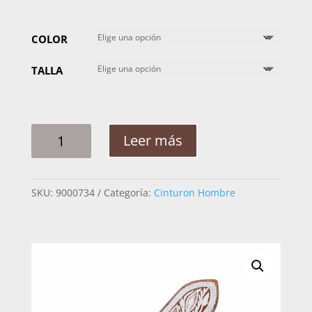
COLOR
TALLA
CINTO
Leer más
HOMBRE
PITA
RAMEADO
SKU:
9000734
Categoría:
Cinturon Hombre
CORDON
2PG
CANTIDAD