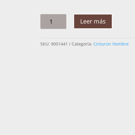
CINTO
Leer más
HOMBRE
PITA
RAMEADO
SKU:
9001441
Categoría:
Cinturon Hombre
FLOR
2PG
CANTIDAD