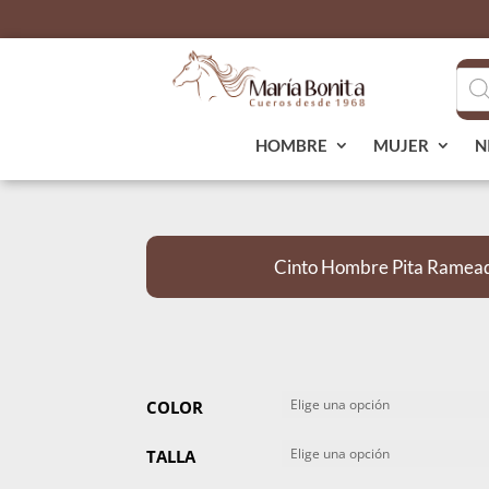
Bús
de
pro
HOMBRE
MUJER
N
Cinto Hombre Pita Ramead
COLOR
TALLA