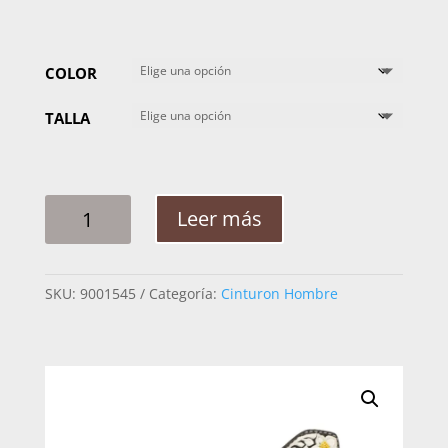
COLOR
TALLA
CINTO
Leer más
HOMBRE
PITA
RAMEADO
SKU:
9001545
Categoría:
Cinturon Hombre
FLOR
3D
DOS
COLORES
2PG
CANTIDAD