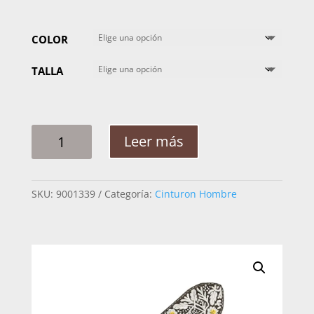
COLOR
TALLA
CINTO
Leer más
HOMBRE
PITA
RAMEADO
SKU:
9001339
Categoría:
Cinturon Hombre
FLOR
PUNTOS
2PG
CANTIDAD