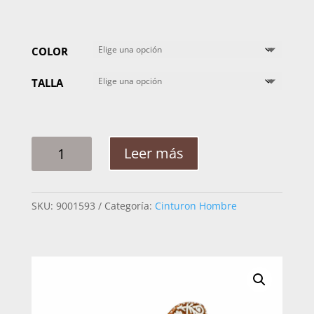
COLOR
TALLA
CINTO
Leer más
HOMBRE
PITA
RAMEADO
SKU:
9001593
Categoría:
Cinturon Hombre
GUIA
HOJA
FLORES
3D
CANTIDAD