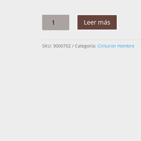
CINTO
Leer más
HOMBRE
PITA
RAMEADO
SKU:
9000702
Categoría:
Cinturon Hombre
HOJAS
2PG
CANTIDAD