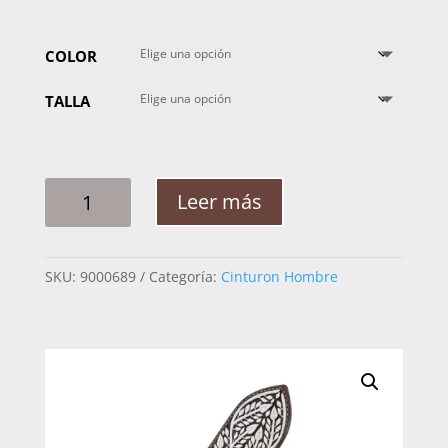
COLOR
TALLA
CINTO
Leer más
HOMBRE
PITA
RAMEADO
SKU:
9000689
Categoría:
Cinturon Hombre
PAVO
CON
PAVO
2PG
CANTIDAD