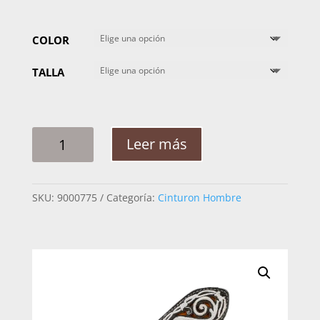
COLOR
TALLA
CINTO
Leer más
HOMBRE
PITA
RAMEADO
SKU:
9000775
Categoría:
Cinturon Hombre
RESAQUES
2PG
CANTIDAD