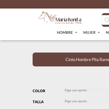
Bús
de
pro
HOMBRE
MUJER
N
Cinto Hombre Pita Ra
COLOR
TALLA