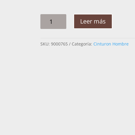
CINTO
Leer más
HOMBRE
PITA
RAMEADO2PG
SKU:
9000765
Categoría:
Cinturon Hombre
CANTIDAD