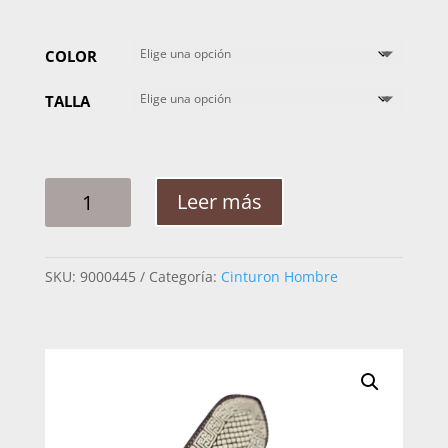
COLOR
TALLA
CINTO
Leer más
HOMBRE
PITA
ROMBO
SKU:
9000445
Categoría:
Cinturon Hombre
GIRASOL
2"
1/4
CANTIDAD