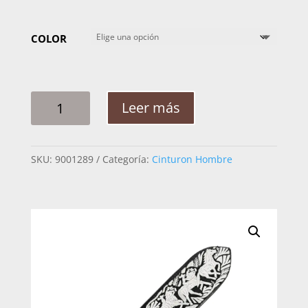
COLOR
CINTO
Leer más
HOMBRE
PITA
SUERTE
SKU:
9001289
Categoría:
Cinturon Hombre
CHARRA
RAMEADO
2PG
CANTIDAD