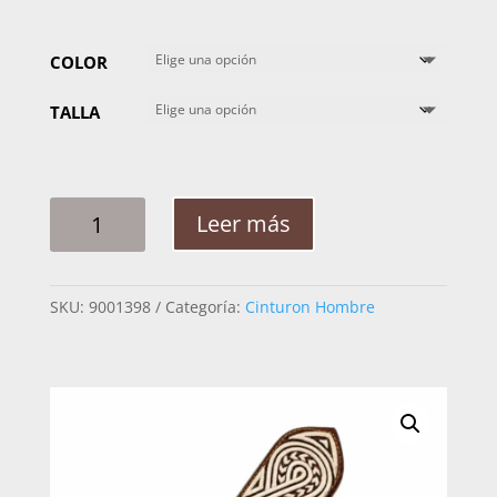
COLOR
TALLA
CINTO
Leer más
HOMBRE
PITA
TRENZA
SKU:
9001398
Categoría:
Cinturon Hombre
FLECHA
2PG
CANTIDAD