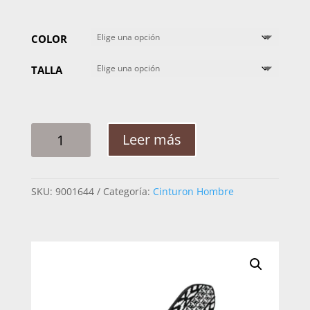
COLOR
TALLA
CINTO
Leer más
HOMBRE
PLATA
CABALLO
SKU:
9001644
Categoría:
Cinturon Hombre
CENTELLA
FIGURA
2PG
CANTIDAD