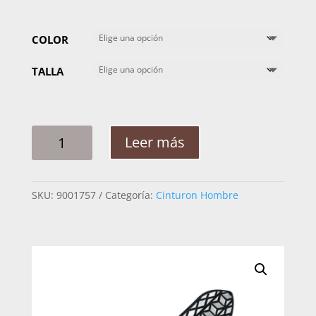
COLOR
TALLA
CINTO
Leer más
HOMBRE
PLATA
CABALLO
SKU:
9001757
Categoría:
Cinturon Hombre
CUBOS
ROMBOS
2PG
CANTIDAD