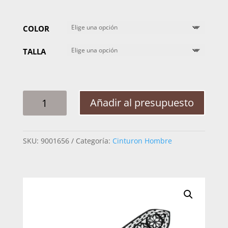
COLOR
TALLA
CINTO
Añadir al presupuesto
HOMBRE
PLATA
CABALLO
SKU:
9001656
Categoría:
Cinturon Hombre
ESTRELLA
CADENA
2PG
CANTIDAD