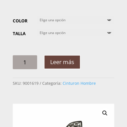
COLOR
TALLA
CINTO
Leer más
HOMBRE
PLATA
CABALLO
SKU:
9001619
Categoría:
Cinturon Hombre
RAMEADO
ARABE
CENTELLA
2PG
CANTIDAD