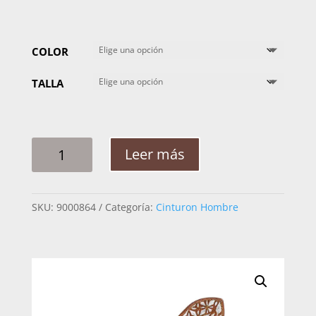
COLOR
TALLA
CINTO
Leer más
HOMBRE
PLATA
CABALLO
SKU:
9000864
Categoría:
Cinturon Hombre
RAMEADO
CENTELLA
2PG
CANTIDAD