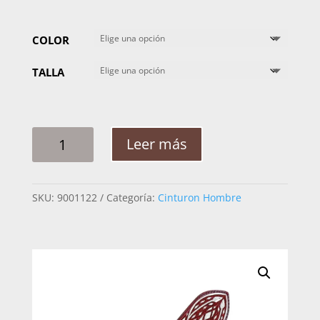
COLOR
TALLA
CINTO
Leer más
HOMBRE
PLATA
CABALLO
SKU:
9001122
Categoría:
Cinturon Hombre
ROMBO
GUIA
2PG
CANTIDAD