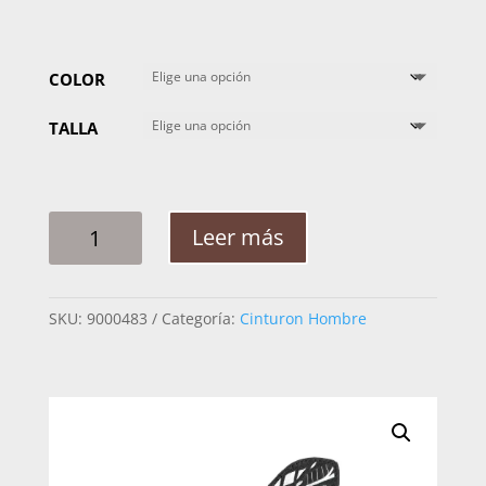
COLOR
TALLA
CINTO
Leer más
HOMBRE
PLATA
CABALLO
SKU:
9000483
Categoría:
Cinturon Hombre
ROMBO
RAMEADO
2PG
CANTIDAD