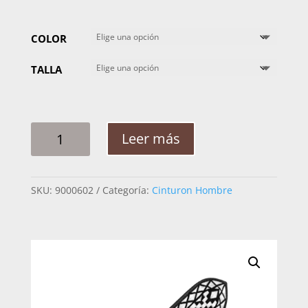
COLOR
TALLA
CINTO
Leer más
HOMBRE
PLATA
CABALLOS
SKU:
9000602
Categoría:
Cinturon Hombre
ROMBOS
2PG
CANTIDAD