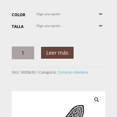
COLOR
TALLA
CINTO
Leer más
HOMBRE
PLATA
CADENA
SKU:
9000630
Categoría:
Cinturon Hombre
FIGURAS
2PG
CANTIDAD