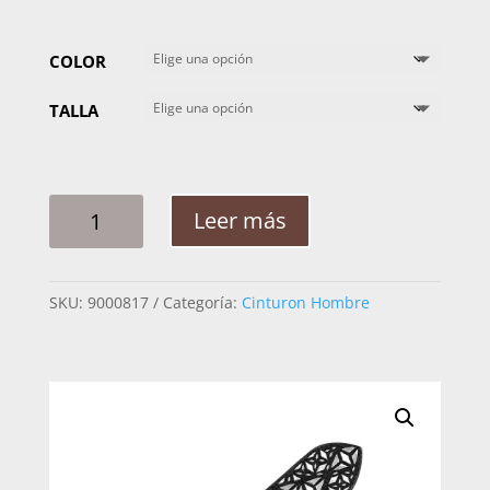
COLOR
TALLA
CINTO
Leer más
HOMBRE
PLATA
CALEIDOSCOPIO
SKU:
9000817
Categoría:
Cinturon Hombre
2PG
CANTIDAD