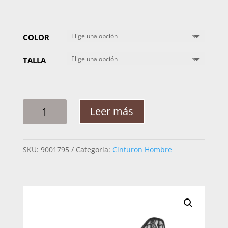
COLOR
TALLA
CINTO
Leer más
HOMBRE
PLATA
CAMINO
SKU:
9001795
Categoría:
Cinturon Hombre
RAMEADO
ARABE
ROMBOS
2PG
CANTIDAD