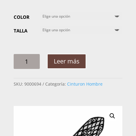
COLOR
TALLA
CINTO
Leer más
HOMBRE
PLATA
CENTELLA
SKU:
9000694
Categoría:
Cinturon Hombre
ROMBO
2PG
CANTIDAD