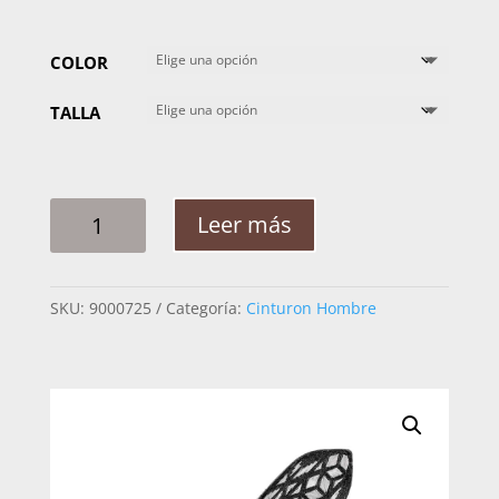
COLOR
TALLA
CINTO
Leer más
HOMBRE
PLATA
CUBO
SKU:
9000725
Categoría:
Cinturon Hombre
GRECA
2PG
CANTIDAD