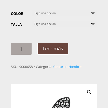
COLOR
TALLA
CINTO
Leer más
HOMBRE
PLATA
CUBOS
SKU:
9000658
Categoría:
Cinturon Hombre
2PG
CANTIDAD