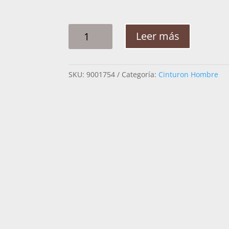
CINTO
Leer más
HOMBRE
PLATA
CUBOS
SKU:
9001754
Categoría:
Cinturon Hombre
CADENA
2PG
CANTIDAD