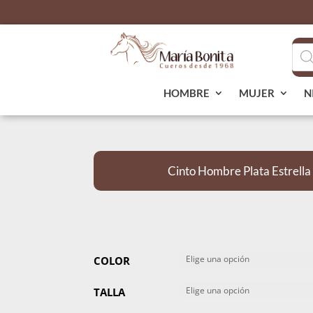
Bús
de
pro
HOMBRE
MUJER
N
Cinto Hombre Plata Estrell
COLOR
TALLA