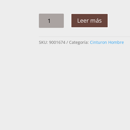
CINTO
Leer más
HOMBRE
PLATA
ESTRELLA
SKU:
9001674
Categoría:
Cinturon Hombre
CADENA
2PG
CANTIDAD