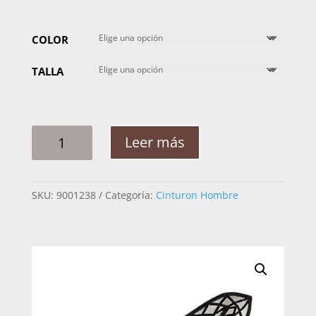
COLOR
TALLA
CINTO
Leer más
HOMBRE
PLATA
FIGURAS
SKU:
9001238
Categoría:
Cinturon Hombre
ROMBO
1
1/2PG
CANTIDAD