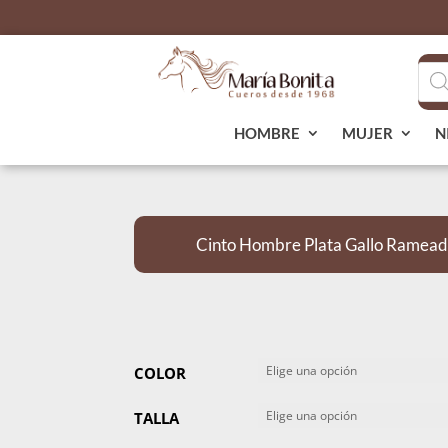
Bús
de
pro
HOMBRE
MUJER
N
Cinto Hombre Plata Gallo Ramead
COLOR
TALLA