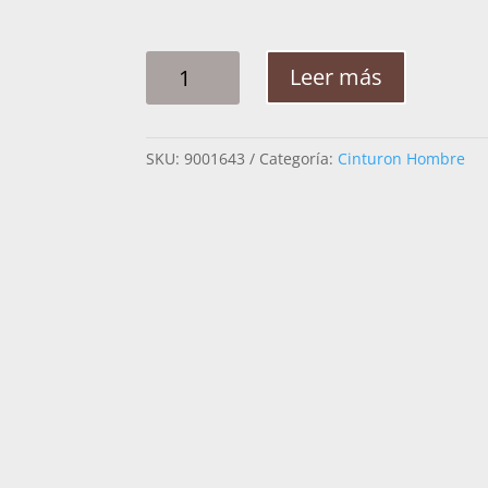
CINTO
Leer más
HOMBRE
PLATA
GALLO
SKU:
9001643
Categoría:
Cinturon Hombre
RAMEADO
DOBLE
COLOR
2PG
CANTIDAD