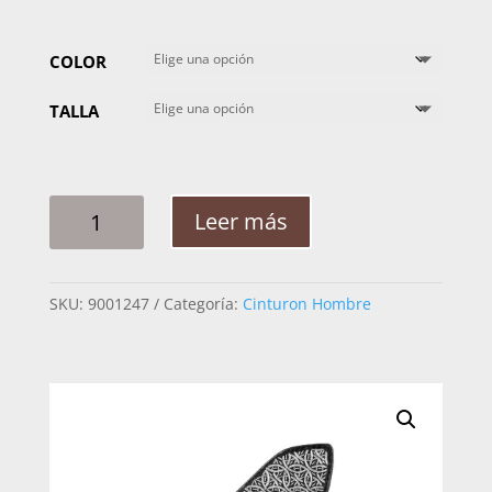
COLOR
TALLA
CINTO
Leer más
HOMBRE
PLATA
MIL
SKU:
9001247
Categoría:
Cinturon Hombre
AROS
TORO
2PG
CANTIDAD