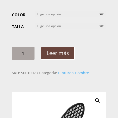
COLOR
TALLA
CINTO
Leer más
HOMBRE
PLATA
PR
SKU:
9001007
Categoría:
Cinturon Hombre
ROMBOS
2PG
CANTIDAD