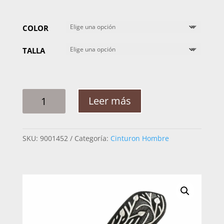
COLOR
TALLA
CINTO
Leer más
HOMBRE
PLATA
RAMEADO
SKU:
9001452
Categoría:
Cinturon Hombre
ARABE
2PG
CANTIDAD