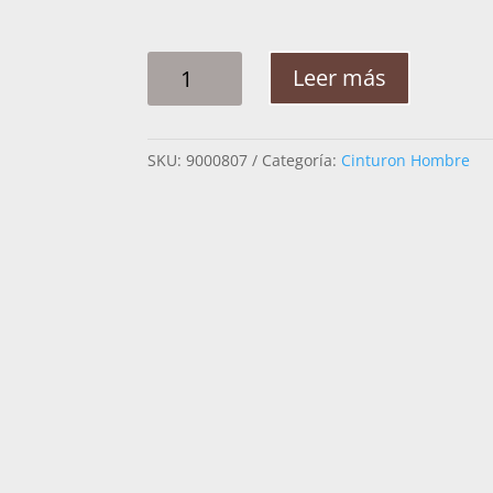
CINTO
Leer más
HOMBRE
PLATA
RAMEADO
SKU:
9000807
Categoría:
Cinturon Hombre
ESPIGA
2PG
CANTIDAD