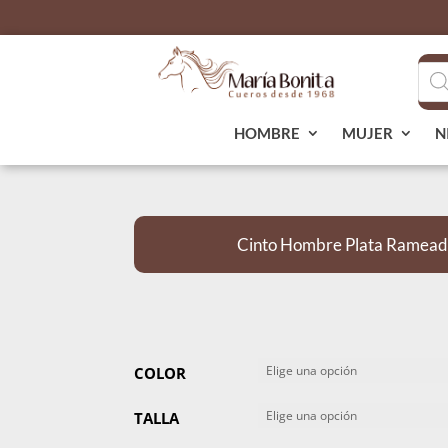
Bús
de
pro
HOMBRE
MUJER
N
Cinto Hombre Plata Ramead
COLOR
TALLA