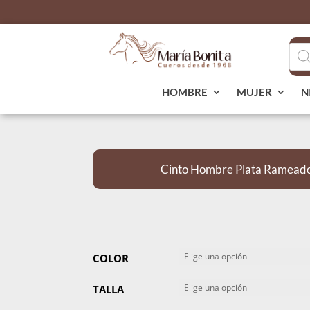
Bús
de
pro
HOMBRE
MUJER
N
Cinto Hombre Plata Rameado
COLOR
TALLA