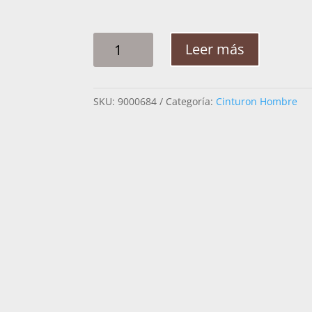
CINTO
Leer más
HOMBRE
PLATA
RAMEADO
SKU:
9000684
Categoría:
Cinturon Hombre
FLOR
2
1/4PG
CANTIDAD