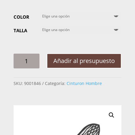
COLOR
TALLA
CINTO
Añadir al presupuesto
HOMBRE
PLATA
RAMEADO
SKU:
9001846
Categoría:
Cinturon Hombre
LINEA
EXT
2PG
CANTIDAD