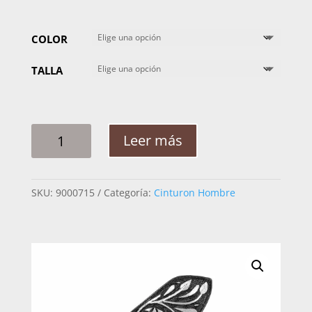
COLOR
TALLA
CINTO
Leer más
HOMBRE
PLATA
RAMEADO
SKU:
9000715
Categoría:
Cinturon Hombre
NOCHE
BUENA
2PG
CANTIDAD