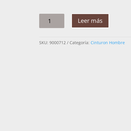
CINTO
Leer más
HOMBRE
PLATA
RAMEADO
SKU:
9000712
Categoría:
Cinturon Hombre
OCHOS
2PG
CANTIDAD