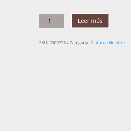
CINTO
Leer más
HOMBRE
PLATA
RAMEADO
SKU:
9000726
Categoría:
Cinturon Hombre
OLIVO
CANTIDAD