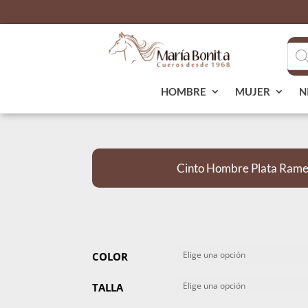
Bús
de
pro
HOMBRE
MUJER
N
Cinto Hombre Plata Rame
COLOR
TALLA