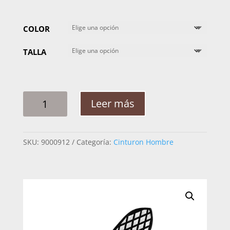
COLOR
TALLA
CINTO
Leer más
HOMBRE
PLATA
RAMEADO
SKU:
9000912
Categoría:
Cinturon Hombre
ROMBOS
2PG
CANTIDAD