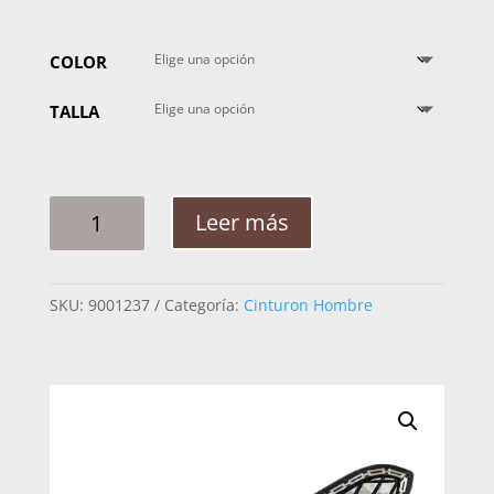
COLOR
TALLA
CINTO
Leer más
HOMBRE
PLATA
ROMBO
SKU:
9001237
Categoría:
Cinturon Hombre
CADENA
1
1/2PG
CANTIDAD