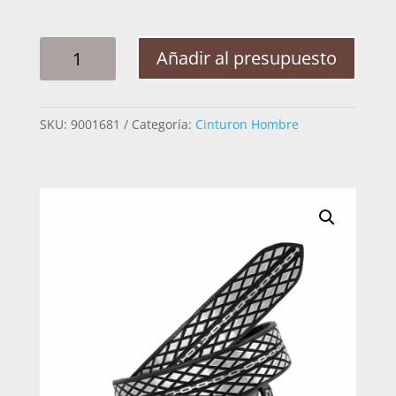
CINTO
Añadir al presupuesto
HOMBRE
PLATA
ROMBO
SKU:
9001681
Categoría:
Cinturon Hombre
CADENA
2PG
CANTIDAD