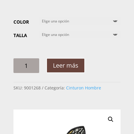
COLOR
TALLA
CINTO
Leer más
HOMBRE
PLATA
ROMBO
SKU:
9001268
Categoría:
Cinturon Hombre
CADENA
DOBLE
COLOR
2PG
CANTIDAD