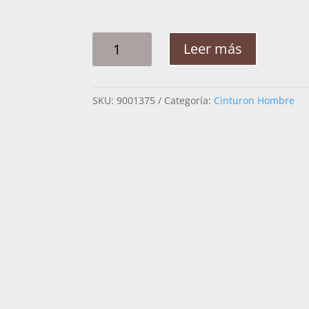
CINTO
Leer más
HOMBRE
PLATA
ROMBO
SKU:
9001375
Categoría:
Cinturon Hombre
CENTELLA
ARABE
2PG
CANTIDAD